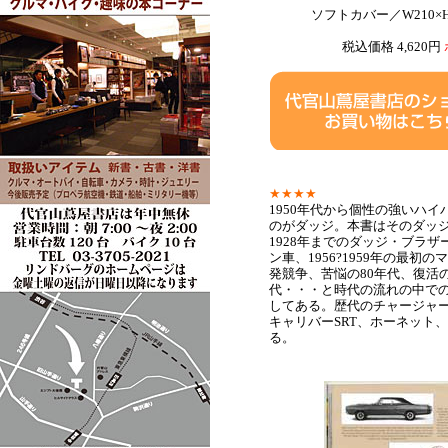
ソフトカバー／W210×
税込価格 4,620円
★★★★
1950年代から個性の強いハ
のがダッジ。本書はそのダッジの
1928年までのダッジ・ブラザー
ン車、1956?1959年の最初
発競争、苦悩の80年代、復活の
代・・・と時代の流れの中での
してある。歴代のチャージャ
キャリバーSRT、ホーネット
る。