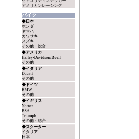
セキュリティステッカー
アメリカンレーシング
バイク
◆日本
ホンダ
ヤマハ
カワサキ
スズキ
その他・総合
◆アメリカ
Harley-Davidson/Buell
その他
◆イタリア
Ducati
その他
◆ドイツ
BMW
その他
◆イギリス
Norton
BSA
Triumph
その他・総合
◆スクーター
イタリア
日本