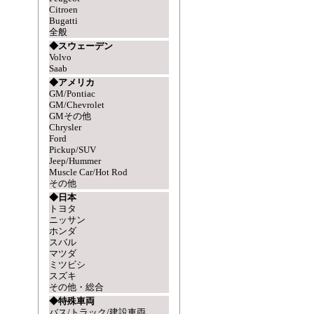
Citroen
Bugatti
全般
◆スウェーデン
Volvo
Saab
◆アメリカ
GM/Pontiac
GM/Chevrolet
GMその他
Chrysler
Ford
Pickup/SUV
Jeep/Hummer
Muscle Car/Hot Rod
その他
◆日本
トヨタ
ニッサン
ホンダ
スバル
マツダ
ミツビシ
スズキ
その他・総合
◆特殊車両
バス/トラック/建設車両