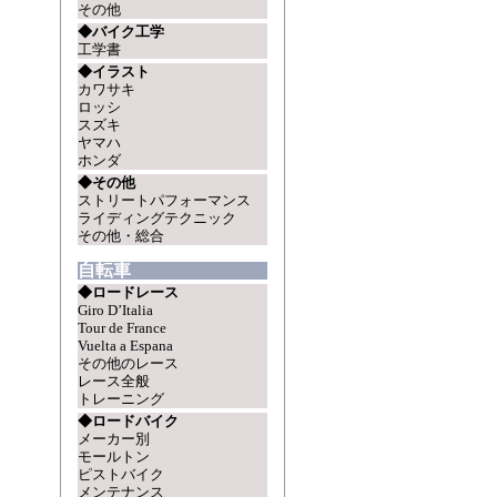
その他
◆バイク工学
工学書
◆イラスト
カワサキ
ロッシ
スズキ
ヤマハ
ホンダ
◆その他
ストリートパフォーマンス
ライディングテクニック
その他・総合
自転車
◆ロードレース
Giro D’Italia
Tour de France
Vuelta a Espana
その他のレース
レース全般
トレーニング
◆ロードバイク
メーカー別
モールトン
ピストバイク
メンテナンス