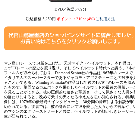
DVD／英語／69分
税込価格 5,250円
ポイント：210pt (4%)
ご利用方法
マン島TTレースで14勝を上げた、天才マイク・ヘイルウッド。本作品は、
まずTTレースの歴史を振り返り、そしてヘイルウッド時代へと誘う。2本
フィルムが収められており、Diamond Senior社の作品は1967年のレースで
イタリア人のスーパースターであるジャコモ・アゴスティーニとの対決を
ることができる。Winning Formulaの作品は12年後の1979年のレースを収
たもので、華麗なるカムバックを果たしたヘイルウッドの最後の優勝レー
を見ることができる。彼の圧倒的な速さと華麗さ、そして気さくな人柄を
の当たりにすると、改めて天才の天才たるゆえんを思い知らされる。特典
像には、1979年の優勝時のインタビューと、30分間の音声による解説が収
められている。後者では、彼の身近にいて彼を愛した人々からの言葉や、
のマシンのエグゾーストノートと共に、ヘイルウッドの輝かしきレーサー
生が語られている。