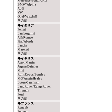
Mercedes-Benz/AMG
BMW/Alpina
Audi
VW
Opel/Vauxhall
その他
◆イタリア
Ferrari
Lamborghini
AlfaRomeo
Fiat/Abarth
Lancia
Maserati
その他
◆イギリス
AstonMartin
Jaguar/Daimler
Mini
RollsRoyce/Bentley
MG/AustinHealey
Lotus/Caterham
LandRover/RangeRover
Triumph
Ford
その他
◆フランス
Renault
Peugeot