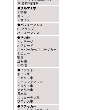
軍/警察/消防車
◆クルマ工学
工学書
ガレージ
デザイン
◆パフォーマンス
D1グランプリ
パフォーマンス
◆その他
ビンテージ
オフロード
スーパーカー/スポーツカー
ミニカー
映画
読み物
その他
◆イラスト
ドイツ車
イギリス車
レーシングマシン
イタリア車
アメリカ車
日本車
スウェーデン車
フランス車
◆ステッカー