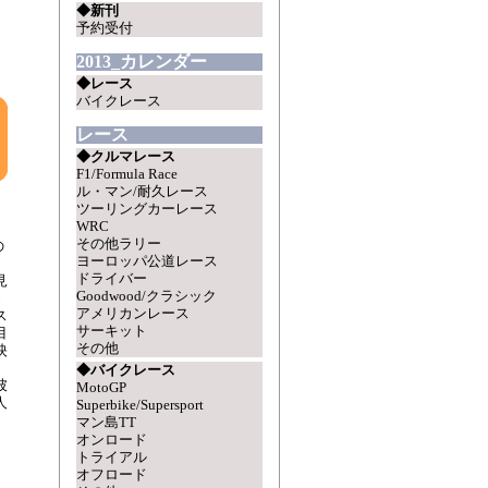
◆新刊
予約受付
2013_カレンダー
◆レース
バイクレース
レース
◆クルマレース
F1/Formula Race
ル・マン/耐久レース
ツーリングカーレース
WRC
その他ラリー
の
ヨーロッパ公道レース
、
ドライバー
見
Goodwood/クラシック
め
アメリカンレース
ス
サーキット
目
その他
映
◆バイクレース
彼
MotoGP
人
Superbike/Supersport
マン島TT
オンロード
トライアル
オフロード