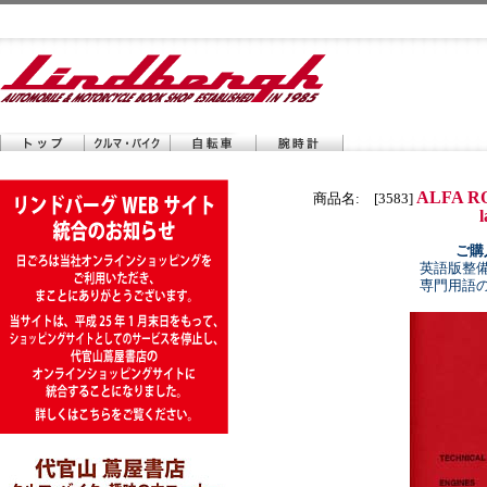
ALFA RO
商品名: [3583]
ご購
英語版整
専門用語