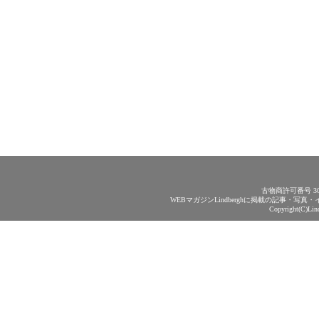
古物商許可番号 30
WEBマガジンLindberghに掲載の記事・
Copyright(C)Lin