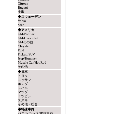
Citroen
Bugatti
全般
◆スウェーデン
Volvo
Saab
◆アメリカ
GM/Pontiac
GM/Chevrolet
GMその他
Chrysler
Ford
Pickup/SUV
Jeep/Hummer
Muscle Car/Hot Rod
その他
◆日本
トヨタ
ニッサン
ホンダ
スバル
マツダ
ミツビシ
スズキ
その他・総合
◆特殊車両
バス/トラック/建設車両