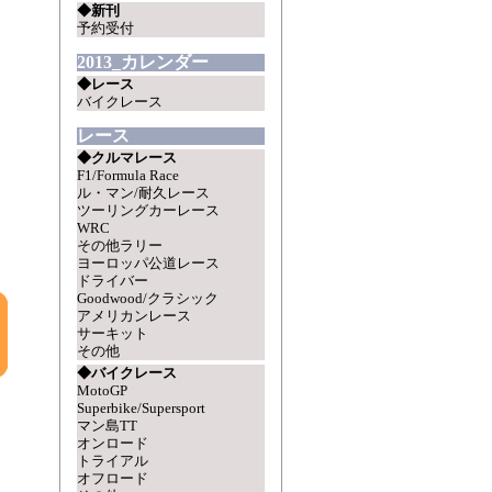
◆新刊
予約受付
2013_カレンダー
◆レース
バイクレース
レース
◆クルマレース
F1/Formula Race
ル・マン/耐久レース
ツーリングカーレース
WRC
その他ラリー
ヨーロッパ公道レース
ドライバー
Goodwood/クラシック
アメリカンレース
サーキット
その他
◆バイクレース
MotoGP
Superbike/Supersport
マン島TT
オンロード
トライアル
オフロード