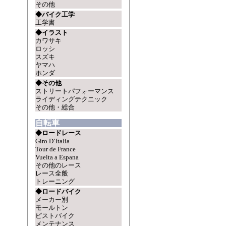
その他
◆バイク工学
工学書
◆イラスト
カワサキ
ロッシ
スズキ
ヤマハ
ホンダ
◆その他
ストリートパフォーマンス
ライディングテクニック
その他・総合
自転車
◆ロードレース
Giro D’Italia
Tour de France
Vuelta a Espana
その他のレース
レース全般
トレーニング
◆ロードバイク
メーカー別
モールトン
ピストバイク
メンテナンス