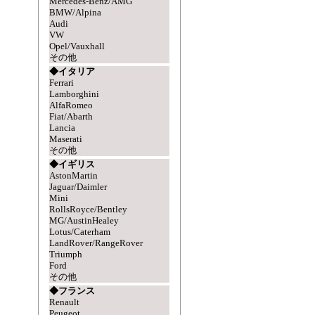
Mercedes-Benz/AMG
BMW/Alpina
Audi
VW
Opel/Vauxhall
その他
◆イタリア
Ferrari
Lamborghini
AlfaRomeo
Fiat/Abarth
Lancia
Maserati
その他
◆イギリス
AstonMartin
Jaguar/Daimler
Mini
RollsRoyce/Bentley
MG/AustinHealey
Lotus/Caterham
LandRover/RangeRover
Triumph
Ford
その他
◆フランス
Renault
Peugeot