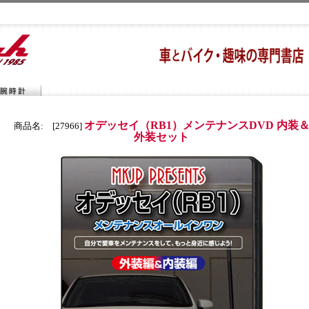
オデッセイ（RB1）メンテナンスDVD 内装
商品名: [27966]
外装セット