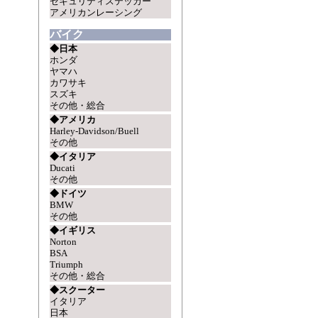
セキュリティステッカー
アメリカンレーシング
バイク
◆日本
ホンダ
ヤマハ
カワサキ
スズキ
その他・総合
◆アメリカ
Harley-Davidson/Buell
その他
◆イタリア
Ducati
その他
◆ドイツ
BMW
その他
◆イギリス
Norton
BSA
Triumph
その他・総合
◆スクーター
イタリア
日本