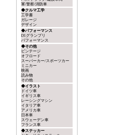
軍/警察/消防車
◆クルマ工学
工学書
ガレージ
デザイン
◆パフォーマンス
D1グランプリ
パフォーマンス
◆その他
ビンテージ
オフロード
スーパーカー/スポーツカー
ミニカー
映画
読み物
その他
◆イラスト
ドイツ車
イギリス車
レーシングマシン
イタリア車
アメリカ車
日本車
スウェーデン車
フランス車
◆ステッカー