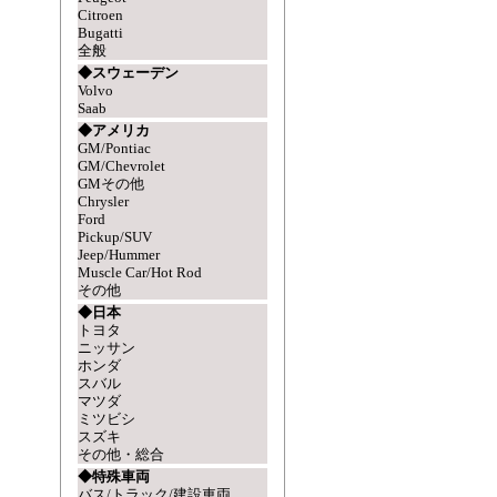
Citroen
Bugatti
全般
◆スウェーデン
Volvo
Saab
◆アメリカ
GM/Pontiac
GM/Chevrolet
GMその他
Chrysler
Ford
Pickup/SUV
Jeep/Hummer
Muscle Car/Hot Rod
その他
◆日本
トヨタ
ニッサン
ホンダ
スバル
マツダ
ミツビシ
スズキ
その他・総合
◆特殊車両
バス/トラック/建設車両