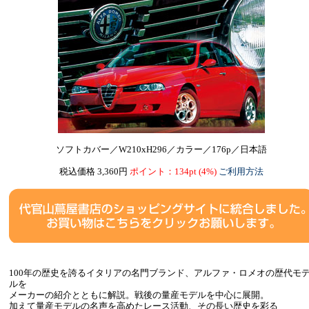
ソフトカバー／W210xH296／カラー／176p／日本語
税込価格 3,360円
ポイント：134pt (4%)
ご利用方法
100年の歴史を誇るイタリアの名門ブランド、アルファ・ロメオの歴代モ
ルを
メーカーの紹介とともに解説。戦後の量産モデルを中心に展開。
加えて量産モデルの名声を高めたレース活動、その長い歴史を彩る