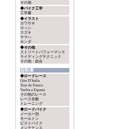
その他
◆バイク工学
工学書
◆イラスト
カワサキ
ロッシ
スズキ
ヤマハ
ホンダ
◆その他
ストリートパフォーマンス
ライディングテクニック
その他・総合
自転車
◆ロードレース
Giro D’Italia
Tour de France
Vuelta a Espana
その他のレース
レース全般
トレーニング
◆ロードバイク
メーカー別
モールトン
ピストバイク
メンテナンス