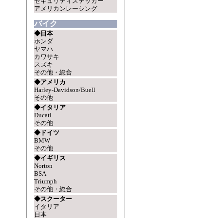
セキュリティステッカー
アメリカンレーシング
バイク
◆日本
ホンダ
ヤマハ
カワサキ
スズキ
その他・総合
◆アメリカ
Harley-Davidson/Buell
その他
◆イタリア
Ducati
その他
◆ドイツ
BMW
その他
◆イギリス
Norton
BSA
Triumph
その他・総合
◆スクーター
イタリア
日本