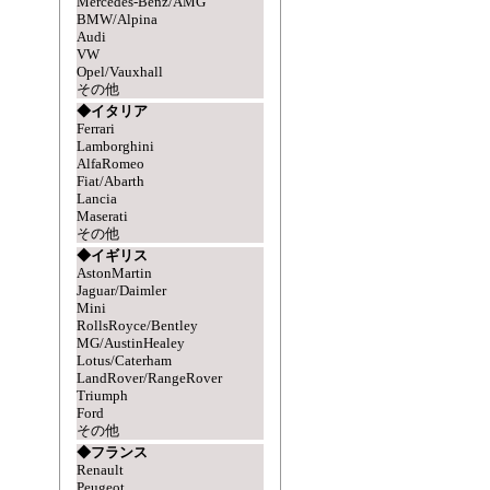
Mercedes-Benz/AMG
BMW/Alpina
Audi
VW
Opel/Vauxhall
その他
◆イタリア
Ferrari
Lamborghini
AlfaRomeo
Fiat/Abarth
Lancia
Maserati
その他
◆イギリス
AstonMartin
Jaguar/Daimler
Mini
RollsRoyce/Bentley
MG/AustinHealey
Lotus/Caterham
LandRover/RangeRover
Triumph
Ford
その他
◆フランス
Renault
Peugeot