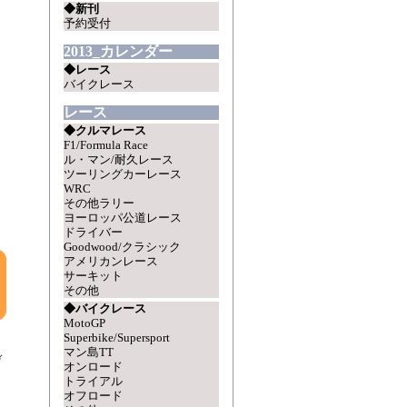
◆新刊
予約受付
2013_カレンダー
◆レース
バイクレース
レース
◆クルマレース
F1/Formula Race
ル・マン/耐久レース
ツーリングカーレース
WRC
その他ラリー
ヨーロッパ公道レース
ドライバー
Goodwood/クラシック
アメリカンレース
サーキット
その他
◆バイクレース
MotoGP
Superbike/Supersport
マン島TT
デ
オンロード
トライアル
オフロード