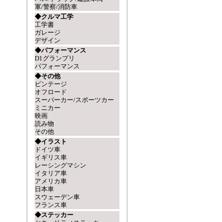
軍/警察/消防車
◆クルマ工学
工学書
ガレージ
デザイン
◆パフォーマンス
D1グランプリ
パフォーマンス
◆その他
ビンテージ
オフロード
スーパーカー/スポーツカー
ミニカー
映画
読み物
その他
◆イラスト
ドイツ車
イギリス車
レーシングマシン
イタリア車
アメリカ車
日本車
スウェーデン車
フランス車
◆ステッカー