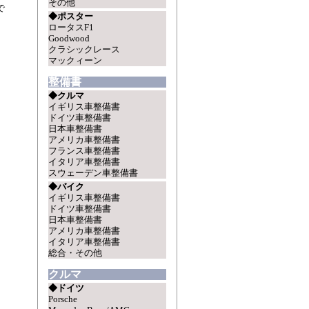
その他
で
◆ポスター
ロータスF1
Goodwood
クラシックレース
マックィーン
整備書
◆クルマ
イギリス車整備書
ドイツ車整備書
日本車整備書
アメリカ車整備書
フランス車整備書
イタリア車整備書
スウェーデン車整備書
◆バイク
イギリス車整備書
ドイツ車整備書
日本車整備書
アメリカ車整備書
イタリア車整備書
総合・その他
クルマ
◆ドイツ
Porsche