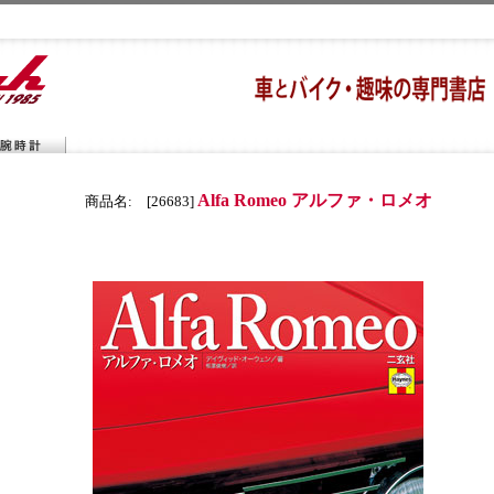
Alfa Romeo アルファ・ロメオ
商品名: [26683]