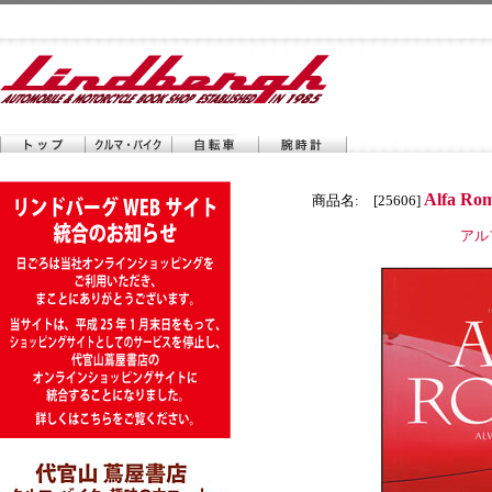
Alfa Rom
商品名: [25606]
アル