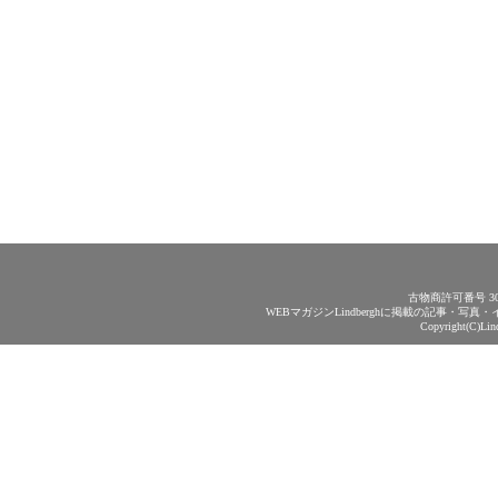
古物商許可番号 30
WEBマガジンLindberghに掲載の記事・
Copyright(C)Lin