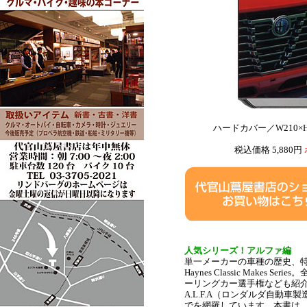
ハードカバー／W210×
税込価格 5,880円
人気シリーズ！アルファ編
単一メーカーの車種の歴史、
Haynes Classic Make
ーリングカー選手権なども紹介
A.L.F.A（ロンダルダ自動車
でを網羅しています。本書は、