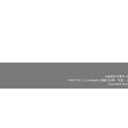
古物商許可番号 30
WEBマガジンLindberghに掲載の記事・
Copyright(C)Lin