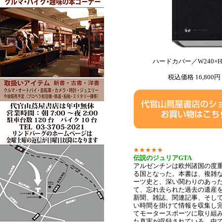
ハードカバー／W240×H
税込価格 16,800円
★★★★★
伝説のジュリアGTA
アルゼンチンは欧州諸国の度
る国となった。本書は、複雑
ーツ史と、深い関わりのあっ
て、忘れ去られた過去の遺産
新聞、雑誌、関連記事、そし
い時間を掛けて情報を収集し
てモータースポーツに取り組
た真実が収録されている。中で