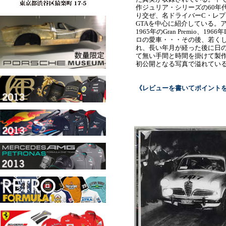
作ジュリア・シリーズの60年
り交ぜ、名ドライバーC・レ
GTAを中心に紹介している。
1965年のGran Premio、196
ロの愛車・・・その後、若く
れ、長い年月が経った後に日
て無い手間と時間を掛けて製
初公開となる写真で溢れてい
《レビューを書いてポイント