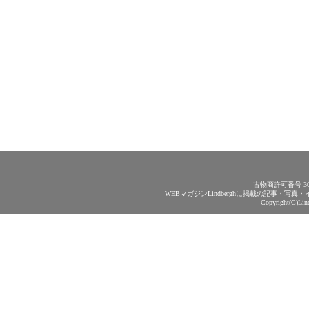
古物商許可番号 30
WEBマガジンLindberghに掲載の記事・
Copyright(C)Lin