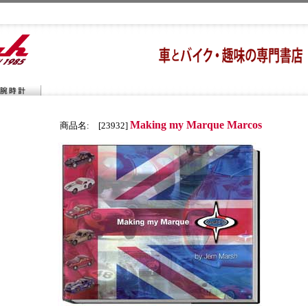
Making my Marque Marcos
商品名: [23932]