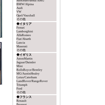
Mercedes-Benz/AMG
BMW/Alpina
Audi
VW
Opel/Vauxhall
その他
◆イタリア
Ferrari
Lamborghini
AlfaRomeo
Fiat/Abarth
Lancia
Maserati
その他
◆イギリス
AstonMartin
Jaguar/Daimler
Mini
RollsRoyce/Bentley
MG/AustinHealey
Lotus/Caterham
LandRover/RangeRover
Triumph
Ford
その他
◆フランス
Renault
Peugeot