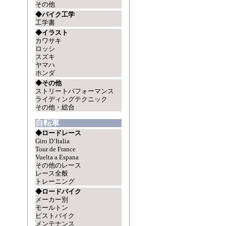
その他
◆バイク工学
工学書
◆イラスト
カワサキ
ロッシ
スズキ
ヤマハ
ホンダ
◆その他
ストリートパフォーマンス
ライディングテクニック
その他・総合
自転車
◆ロードレース
Giro D’Italia
Tour de France
Vuelta a Espana
その他のレース
レース全般
トレーニング
◆ロードバイク
メーカー別
モールトン
ピストバイク
メンテナンス