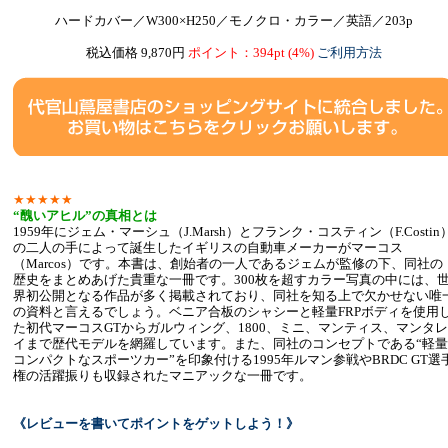
ハードカバー／W300×H250／モノクロ・カラー／英語／203p
税込価格 9,870円
ポイント：394pt (4%)
ご利用方法
★★★★★
“醜いアヒル”の真相とは
1959年にジェム・マーシュ（J.Marsh）とフランク・コスティン（F.Costin
の二人の手によって誕生したイギリスの自動車メーカーがマーコス
（Marcos）です。本書は、創始者の一人であるジェムが監修の下、同社の
歴史をまとめあげた貴重な一冊です。300枚を超すカラー写真の中には、
界初公開となる作品が多く掲載されており、同社を知る上で欠かせない唯
の資料と言えるでしょう。ベニア合板のシャシーと軽量FRPボディを使用
た初代マーコスGTからガルウィング、1800、ミニ、マンティス、マンタレ
イまで歴代モデルを網羅しています。また、同社のコンセプトである“軽量
コンパクトなスポーツカー”を印象付ける1995年ルマン参戦やBRDC GT選
権の活躍振りも収録されたマニアックな一冊です。
《レビューを書いてポイントをゲットしよう！》