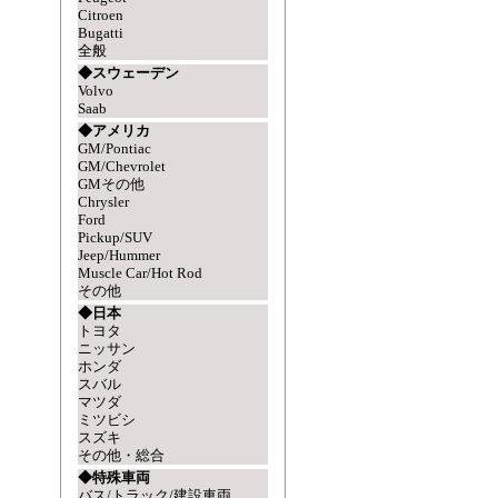
Citroen
Bugatti
全般
◆スウェーデン
Volvo
Saab
◆アメリカ
GM/Pontiac
GM/Chevrolet
GMその他
Chrysler
Ford
Pickup/SUV
Jeep/Hummer
Muscle Car/Hot Rod
その他
◆日本
トヨタ
ニッサン
ホンダ
スバル
マツダ
ミツビシ
スズキ
その他・総合
◆特殊車両
バス/トラック/建設車両