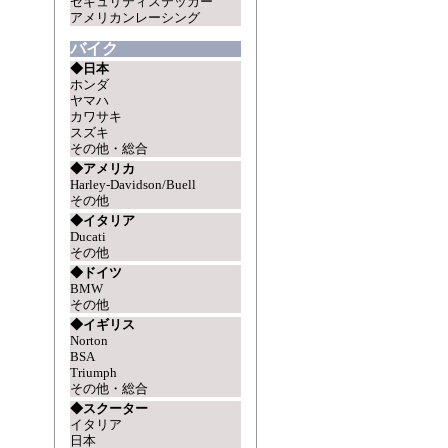
セキュリティステッカー
アメリカンレーシング
バイク
◆日本
ホンダ
ヤマハ
カワサキ
スズキ
その他・総合
◆アメリカ
Harley-Davidson/Buell
その他
◆イタリア
Ducati
その他
◆ドイツ
BMW
その他
◆イギリス
Norton
BSA
Triumph
その他・総合
◆スクーター
イタリア
日本