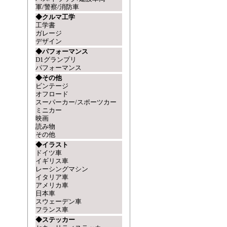
軍/警察/消防車
◆クルマ工学
工学書
ガレージ
デザイン
◆パフォーマンス
D1グランプリ
パフォーマンス
◆その他
ビンテージ
オフロード
スーパーカー/スポーツカー
ミニカー
映画
読み物
その他
◆イラスト
ドイツ車
イギリス車
レーシングマシン
イタリア車
アメリカ車
日本車
スウェーデン車
フランス車
◆ステッカー