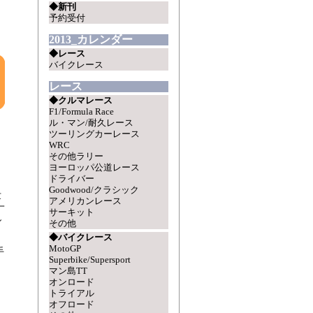
◆新刊
予約受付
2013_カレンダー
◆レース
バイクレース
レース
◆クルマレース
F1/Formula Race
ル・マン/耐久レース
ツーリングカーレース
WRC
その他ラリー
）
ヨーロッパ公道レース
ドライバー
Goodwood/クラシック
世
アメリカンレース
一
サーキット
し
その他
◆バイクレース
MotoGP
手
Superbike/Supersport
マン島TT
オンロード
トライアル
オフロード