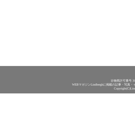
古物商許可番号 30
WEBマガジンLindberghに掲載の記事・
Copyright(C)Lin