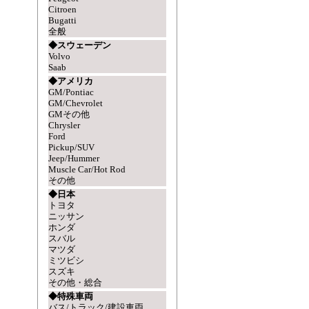
Citroen
Bugatti
全般
◆スウェーデン
Volvo
Saab
◆アメリカ
GM/Pontiac
GM/Chevrolet
GMその他
Chrysler
Ford
Pickup/SUV
Jeep/Hummer
Muscle Car/Hot Rod
その他
◆日本
トヨタ
ニッサン
ホンダ
スバル
マツダ
ミツビシ
スズキ
その他・総合
◆特殊車両
バス/トラック/建設車両