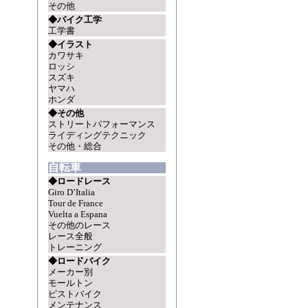
その他
◆バイク工学
工学書
◆イラスト
カワサキ
ロッシ
スズキ
ヤマハ
ホンダ
◆その他
ストリートパフォーマンス
ライディングテクニック
その他・総合
自転車
◆ロードレース
Giro D’Italia
Tour de France
Vuelta a Espana
その他のレース
レース全般
トレーニング
◆ロードバイク
メーカー別
モールトン
ピストバイク
メンテナンス