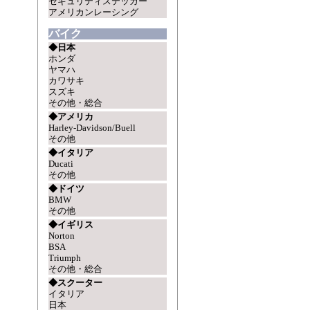
セキュリティステッカー
アメリカンレーシング
バイク
◆日本
ホンダ
ヤマハ
カワサキ
スズキ
その他・総合
◆アメリカ
Harley-Davidson/Buell
その他
◆イタリア
Ducati
その他
◆ドイツ
BMW
その他
◆イギリス
Norton
BSA
Triumph
その他・総合
◆スクーター
イタリア
日本