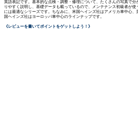
英語表記です。基本的な点検・調整・修理について、たくさんの写真で分
りやすく説明し、基礎データも載っているので、メンテナンス初級者が使
には最適なシリーズです。ちなみに、米国ヘインズ社はアメリカ車中心、
国ヘインズ社はヨーロッパ車中心のラインナップです。
《レビューを書いてポイントをゲットしよう！》