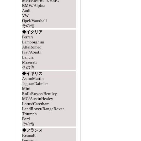
Mercedes-Benz/AMG
BMW/Alpina
Audi
VW
Opel/Vauxhall
その他
◆イタリア
Ferrari
Lamborghini
AlfaRomeo
Fiat/Abarth
Lancia
Maserati
その他
◆イギリス
AstonMartin
Jaguar/Daimler
Mini
RollsRoyce/Bentley
MG/AustinHealey
Lotus/Caterham
LandRover/RangeRover
Triumph
Ford
その他
◆フランス
Renault
Peugeot