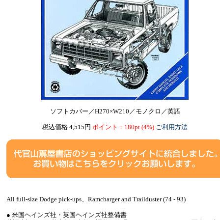
ソフトカバー／H270×W210／モノクロ／英語
税込価格 4,515円
ポイント：180pt (4%)
ご利用方法
All full-size Dodge pick-ups、Ramcharger and Trailduster (74 - 93)
● 米国ヘインズ社・英国ヘインズ社整備書