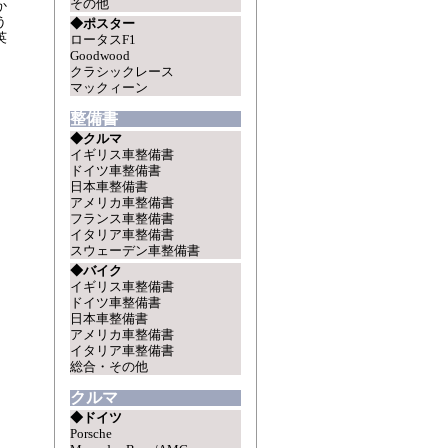
その他
か
う
◆ポスター
英
ロータスF1
Goodwood
クラシックレース
マックィーン
整備書
◆クルマ
イギリス車整備書
ドイツ車整備書
日本車整備書
アメリカ車整備書
フランス車整備書
イタリア車整備書
スウェーデン車整備書
◆バイク
イギリス車整備書
ドイツ車整備書
日本車整備書
アメリカ車整備書
イタリア車整備書
総合・その他
クルマ
◆ドイツ
Porsche