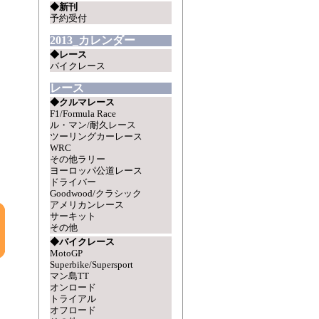
◆新刊
予約受付
2013_カレンダー
◆レース
バイクレース
レース
◆クルマレース
F1/Formula Race
ル・マン/耐久レース
ツーリングカーレース
WRC
その他ラリー
ヨーロッパ公道レース
ドライバー
Goodwood/クラシック
アメリカンレース
サーキット
その他
◆バイクレース
MotoGP
Superbike/Supersport
マン島TT
オンロード
トライアル
オフロード