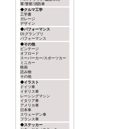
軍/警察/消防車
◆クルマ工学
工学書
ガレージ
デザイン
◆パフォーマンス
D1グランプリ
パフォーマンス
◆その他
ビンテージ
オフロード
スーパーカー/スポーツカー
ミニカー
映画
読み物
その他
◆イラスト
ドイツ車
イギリス車
レーシングマシン
イタリア車
アメリカ車
日本車
スウェーデン車
フランス車
◆ステッカー