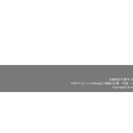
古物商許可番号 30
WEBマガジンLindberghに掲載の記事・
Copyright(C)Lin