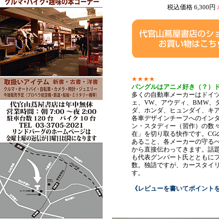
税込価格 6,300円
★★★★
バングルはアニメ好き（？）
多くの自動車メーカーはドイ
ェ、VW、アウディ、BMW、
ダ、ホンダ、ヒュンダイ、キア
各車デザインチーフへのイン
ン・スタディー（習作）の数
在」を切り取る快作です。C
あること、各メーカーの守る
から直接伝わってきます。話
も代表グンパート氏とともに
数。独語ですが、カースタイ
す。
《レビューを書いてポイント