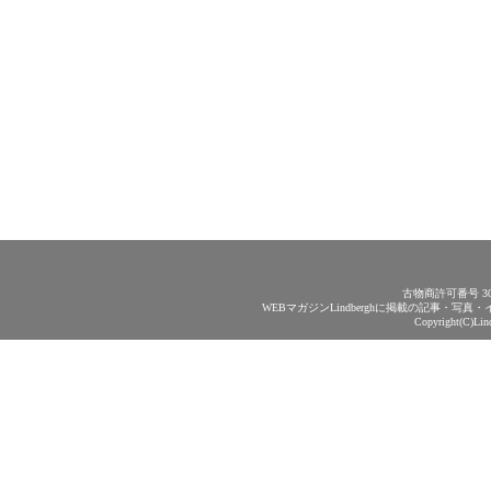
古物商許可番号 30
WEBマガジンLindberghに掲載の記事・
Copyright(C)Lin