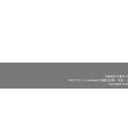
古物商許可番号 30
WEBマガジンLindberghに掲載の記事・
Copyright(C)Lin