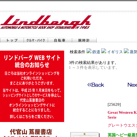
検索条件
鉄道
イギリス
蒸
3件の検索結果があります。
1 ～ 3 件を表示しています。
[25629]
Great Western K
Serie
グレートウエス
英国ヘビー級蒸