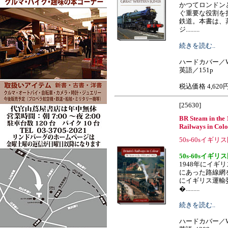
かつてロンドン
ぐ重要な役割を
鉄道。本書は、
ジ.........
続きを読む..
ハードカバー／W
英語／151p
税込価格 4,620
[25630]
BR Steam in the 
Railways in Col
50s-60sイギ
50s-60sイギ
1948年にイギ
にあった路線網
にイギリス運輸
�.........
続きを読む..
ハードカバー／W