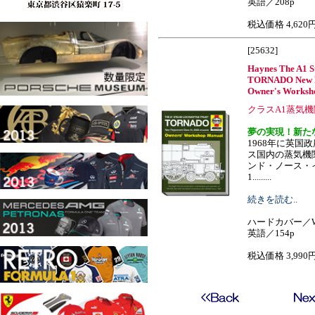
英語／208p
税込価格 4,620
[25632]
Haynes The A1 S
TORNADO New Pe
Owner's Worksh
クラスA1蒸気
夢の実現！新た
1968年に英国
ス国内の蒸気機
ンド・ノース・
1.........
続きを読む..
ハードカバー／W
英語／154p
税込価格 3,990