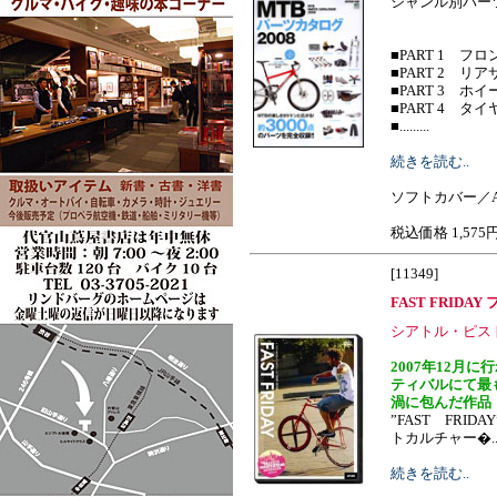
ジャンル別パー
■PART 1 フ
■PART 2 リ
■PART 3 ホイ
■PART 4 タ
■.........
続きを読む..
ソフトカバー／A
税込価格 1,575
[11349]
FAST FRIDA
シアトル・ピス
2007年12月
ティバルにて最
渦に包んだ作品
”FAST FRI
トカルチャー�......
続きを読む..