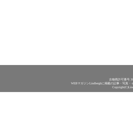
古物商許可番号 30
WEBマガジンLindberghに掲載の記事・
Copyright(C)Lin