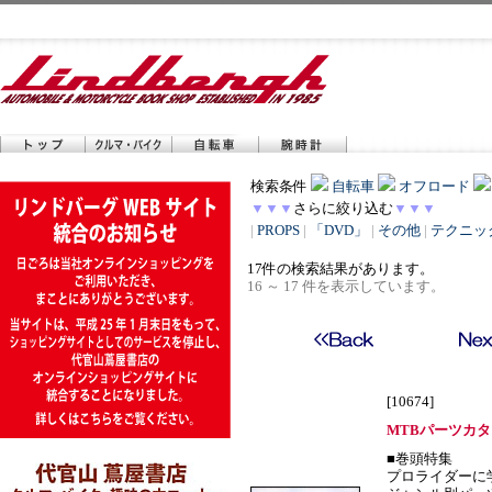
検索条件
自転車
オフロード
▼▼▼
さらに絞り込む
▼▼▼
|
PROPS
|
「DVD」
|
その他
|
テクニッ
17件の検索結果があります。
16 ～ 17 件を表示しています。
[10674]
MTBパーツカタロ
■巻頭特集
プロライダーに