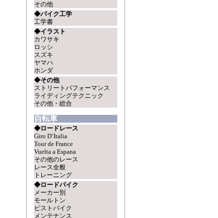
その他
◆バイク工学
工学書
◆イラスト
カワサキ
ロッシ
スズキ
ヤマハ
ホンダ
◆その他
ストリートパフォーマンス
ライディングテクニック
その他・総合
自転車
◆ロードレース
Giro D’Italia
Tour de France
Vuelta a Espana
その他のレース
レース全般
トレーニング
◆ロードバイク
メーカー別
モールトン
ピストバイク
メンテナンス