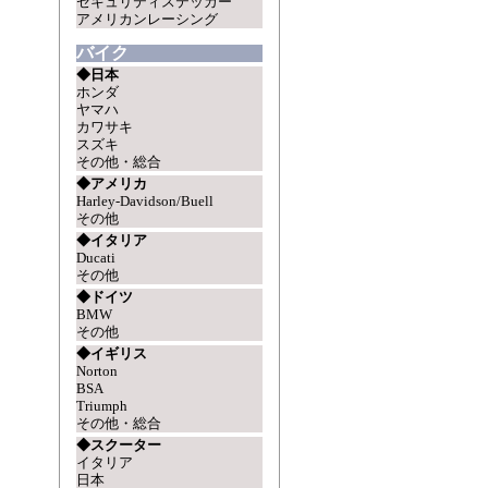
セキュリティステッカー
アメリカンレーシング
バイク
◆日本
ホンダ
ヤマハ
カワサキ
スズキ
その他・総合
◆アメリカ
Harley-Davidson/Buell
その他
◆イタリア
Ducati
その他
◆ドイツ
BMW
その他
◆イギリス
Norton
BSA
Triumph
その他・総合
◆スクーター
イタリア
日本