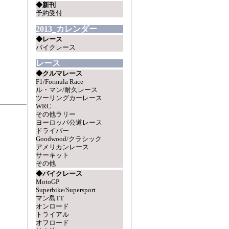
◆新刊
予約受付
2013_カレンダー
◆レース
バイクレース
レース
◆クルマレース
F1/Formula Race
ル・マン/耐久レース
ツーリングカーレース
WRC
その他ラリー
ヨーロッパ公道レース
ドライバー
Goodwood/クラシック
アメリカンレース
サーキット
その他
◆バイクレース
MotoGP
Superbike/Supersport
マン島TT
オンロード
トライアル
オフロード