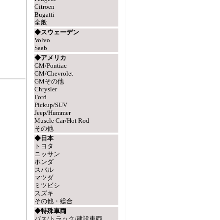
Citroen
Bugatti
全般
◆スウェーデン
Volvo
Saab
◆アメリカ
GM/Pontiac
GM/Chevrolet
GMその他
Chrysler
Ford
Pickup/SUV
Jeep/Hummer
Muscle Car/Hot Rod
その他
◆日本
トヨタ
ニッサン
ホンダ
スバル
マツダ
ミツビシ
スズキ
その他・総合
◆特殊車両
バス/トラック/建設車両