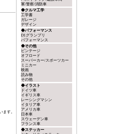
軍/警察/消防車
◆クルマ工学
工学書
ガレージ
デザイン
◆パフォーマンス
D1グランプリ
パフォーマンス
◆その他
ビンテージ
オフロード
スーパーカー/スポーツカー
ミニカー
映画
読み物
その他
◆イラスト
ドイツ車
イギリス車
レーシングマシン
イタリア車
アメリカ車
います。
日本車
スウェーデン車
フランス車
◆ステッカー