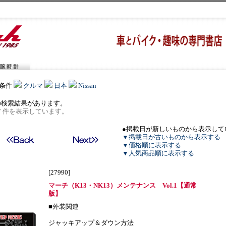
条件
クルマ
日本
Nissan
の検索結果があります。
 7 件を表示しています。
●掲載日が新しいものから表示して
▼掲載日が古いものから表示する
▼価格順に表示する
▼人気商品順に表示する
[27990]
マーチ（K13・NK13）メンテナンス Vol.1【通常
版】
■外装関連
ジャッキアップ＆ダウン方法