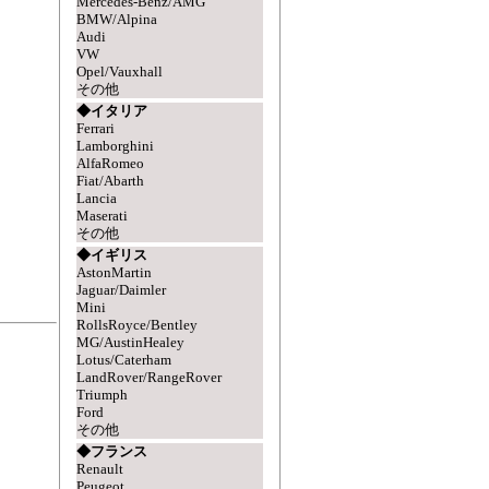
Mercedes-Benz/AMG
BMW/Alpina
Audi
VW
Opel/Vauxhall
その他
◆イタリア
Ferrari
Lamborghini
AlfaRomeo
Fiat/Abarth
Lancia
Maserati
その他
◆イギリス
AstonMartin
Jaguar/Daimler
Mini
RollsRoyce/Bentley
MG/AustinHealey
Lotus/Caterham
LandRover/RangeRover
Triumph
Ford
その他
◆フランス
Renault
Peugeot