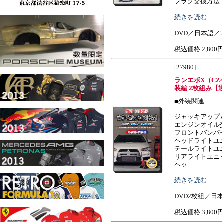
プラグ交換方法......
続きを読む..
DVD／日本語／2
税込価格 2,800
[27980]
ランエボX（CZ
装編 2枚組み【
■外装関連
ジャッキアップ
エンジンオイル
フロントバンパ
ヘッドライトユ
テールライトユ
リアライトユニ
ヘッ.........
続きを読む..
DVD2枚組／日本
税込価格 3,800