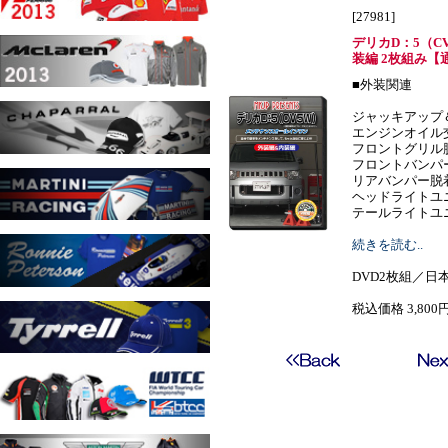
[27981]
デリカD：5（C
装編 2枚組み【
■外装関連
ジャッキアップ
エンジンオイル
フロントグリル
フロントバンパ
リアバンパー脱
ヘッドライトユ
テールライトユニ....
続きを読む..
DVD2枚組／日本
税込価格 3,800