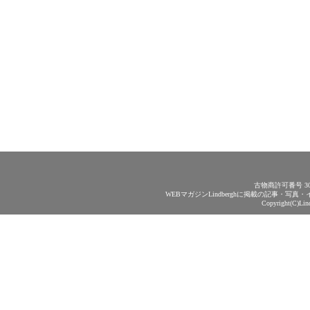
古物商許可番号 30
WEBマガジンLindberghに掲載の記事・
Copyright(C)Lin