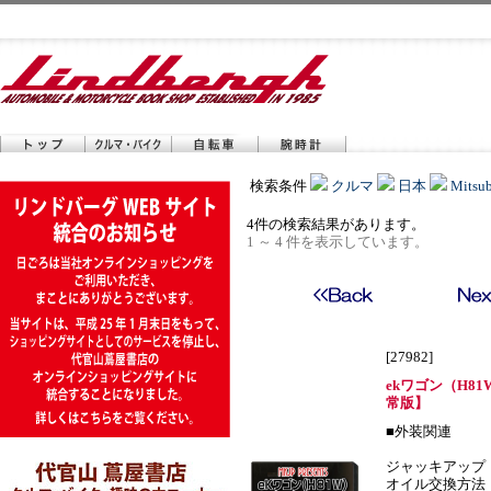
検索条件
クルマ
日本
Mitsub
4件の検索結果があります。
1 ～ 4 件を表示しています。
[27982]
ekワゴン（H81
常版】
■外装関連
ジャッキアップ
オイル交換方法