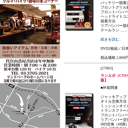
バッテリー脱着
フロントグリル
フロントバンパ
ヘッドライトユ
脱着方法
リアバンパー脱
テールラン.........
続きを読む..
DVD2枚組／日本
税込価格 2,800
[27983]
ランエボ（CT9A
版】
■外装関連
ジャッキアップ
オイル交換方法
ミッションオイ
トランスファー
フロントバンパ
リアバンパー交
HID交換（HI側