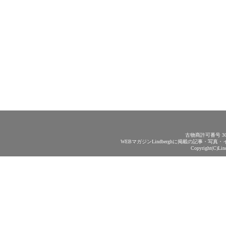
古物商許可番号 30
WEBマガジンLindberghに掲載の記事・
Copyright(C)Lin