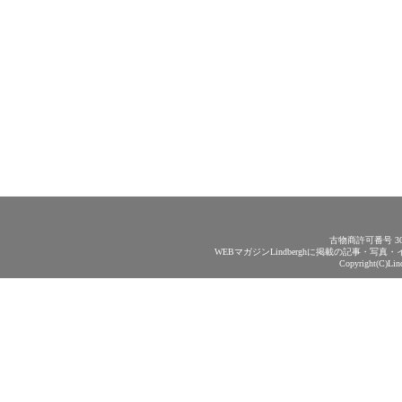
古物商許可番号 30
WEBマガジンLindberghに掲載の記事・
Copyright(C)Lin