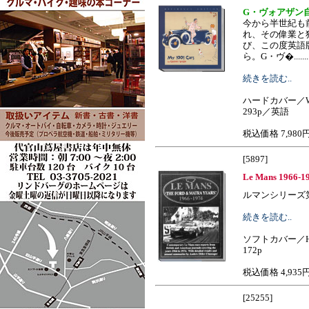
G・ヴォアザン
今から半世紀も前
れ、その偉業と
び、この度英語
ら。G・ヴ�........
続きを読む..
ハードカバー／W
293p／英語
税込価格 7,980
[5897]
Le Mans 1966-19
ルマンシリーズ第4集
続きを読む..
ソフトカバー／H
172p
税込価格 4,935
[25255]