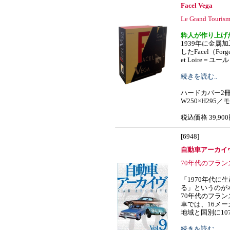
Facel Vega
Le Grand Tourisme
粋人が作り上げ
1939年に金属
したFacel（Forges e
et Loire＝ユー
続きを読む..
ハードカバー2
W250×H295
税込価格 39,90
[6948]
自動車アーカイヴ
70年代のフラ
「1970年代に
る」というのが本
70年代のフラ
車では、16メー
地域と国別に107車種
続きを読む..