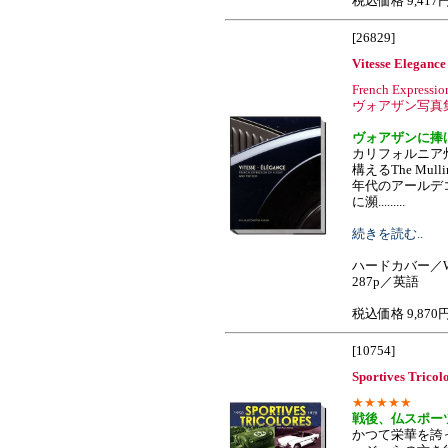
税込価格 9,417
[26829]
Vitesse Elegance
French Expressio
ヴォアザン写真
ヴォアザンに捧
カリフォルニア
構えるThe Mulli
年代のアールデ
に瀕.........
続きを読む..
ハードカバー／W
287p／英語
税込価格 9,870
[10754]
Sportives Tricol
★★★★★
戦後、仏スポー
かつて栄華を誇