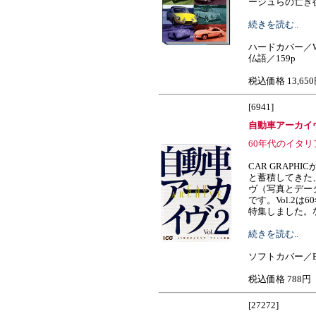
ージュらの亡き後およ
続きを読む..
ハードカバー／W
仏語／159p
税込価格 13,65
[6941]
自動車アーカイヴ
60年代のイタ
CAR GRAPH
と蓄積してきた
ヴ（写真とデー
です。Vol.2
特集しました。なつか
続きを読む..
ソフトカバー／B
税込価格 788円
[27272]