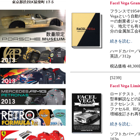
Facel Vega Gran
フランスで1954
Vegaという自
ーの創業者ジャ
り、地元でも有
分の金属加工会社の技術
続きを読む..
ハードカバー／W
英語／312p
税込価格 48,30
[5239]
Facel Vega Limi
ロードテスト、
型車解説などの
エクセレンス、H
ファセルII、I
増補改訂され再登場しま
続きを読む..
ソフトカバー／H
163p