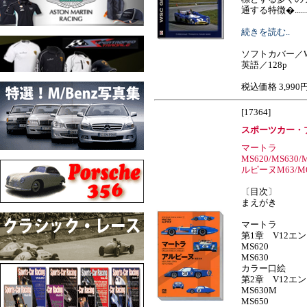
通する特徴�.......
続きを読む..
ソフトカバー／W
英語／128p
税込価格 3,990
[17364]
スポーツカー・
マートラ
MS620/MS630/
ルピーヌM63/M64
〔目次〕
まえがき
マートラ
第1章 V12エン
MS620
MS630
カラー口絵
第2章 V12エン
MS630M
MS650