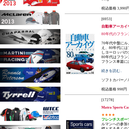
税込価格 3,990
[6953]
自動車アーカイヴ
80年代のフラン
70年代中盤に
え、80年代には
しヨーロッパの
80年代はフラン
フランス車篇には、い
続きを読む..
ソフトカバー／A
税込価格 998円
[17278]
Matra Sports Ca
★★★★
フレンチスポー
ルマンへの参加
標とする多くの