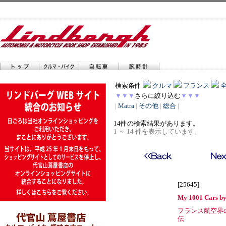
検索条件
クルマ
フランス
▼▼▼
さらに絞り込む
▼▼▼
|
Matra
|
その他
|
総合
|
14件の検索結果があります。
1 ～ 14 件を表示しています。
[25645]
My 1001 Cars by
フランス航空界
伝