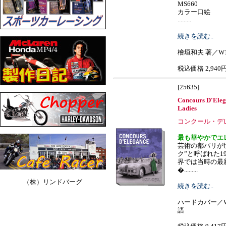
MS660
カラー口絵
.........
続きを読む..
檜垣和夫 著／W18
税込価格 2,940
[25635]
Concours D'Ele
Ladies
コンクール・デ
最も華やかでエ
芸術の都パリが
ク”と呼ばれた1
界では当時の最
�.........
（株）リンドバーグ
続きを読む..
ハードカバー／W2
語