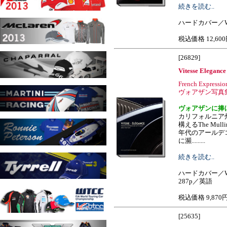
続きを読む..
ハードカバー／W2
税込価格 12,60
[26829]
Vitesse Elegance
French Expressio
ヴォアザン写真
ヴォアザンに捧
カリフォルニア
構えるThe Mulli
年代のアールデ
に瀕.........
続きを読む..
ハードカバー／W
287p／英語
税込価格 9,870
[25635]