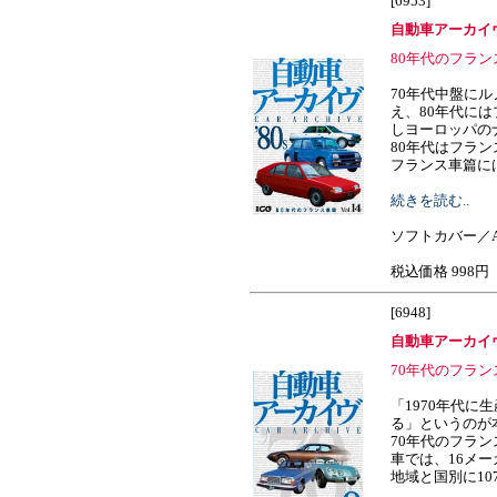
[6953]
自動車アーカイヴ
80年代のフラン
70年代中盤に
え、80年代には
しヨーロッパの
80年代はフラン
フランス車篇には、い
続きを読む..
ソフトカバー／A
税込価格 998円
[6948]
自動車アーカイヴ
70年代のフラ
「1970年代に
る」というのが本
70年代のフラ
車では、16メー
地域と国別に107車種