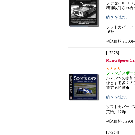
ファセルII、I
増補改訂され再登場しま
続きを読む..
ソフトカバー／H
163p
税込価格 3,990
[17278]
Matra Sports Ca
★★★★
フレンチスポー
ルマンへの参加
標とする多くの
通する特徴�.......
続きを読む..
ソフトカバー／W
英語／128p
税込価格 3,990
[17364]