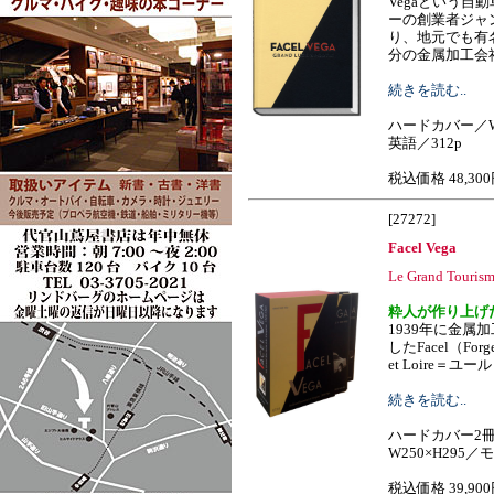
Vegaという自
ーの創業者ジャ
り、地元でも有
分の金属加工会社の技術
続きを読む..
ハードカバー／W
英語／312p
税込価格 48,30
[27272]
Facel Vega
Le Grand Tourisme
粋人が作り上げ
1939年に金属
したFacel（Forges e
et Loire＝ユー
続きを読む..
ハードカバー2
W250×H295
税込価格 39,90