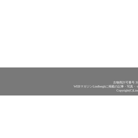
古物商許可番号 30
WEBマガジンLindberghに掲載の記事・
Copyright(C)Lin