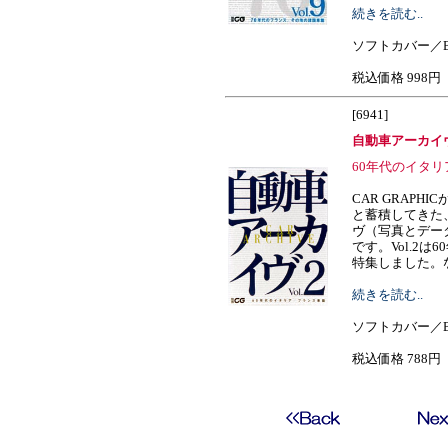
続きを読む..
ソフトカバー／B
税込価格 998円
[6941]
自動車アーカイヴ
60年代のイタ
CAR GRAPH
と蓄積してきた
ヴ（写真とデー
です。Vol.2
特集しました。なつか
続きを読む..
ソフトカバー／B
税込価格 788円