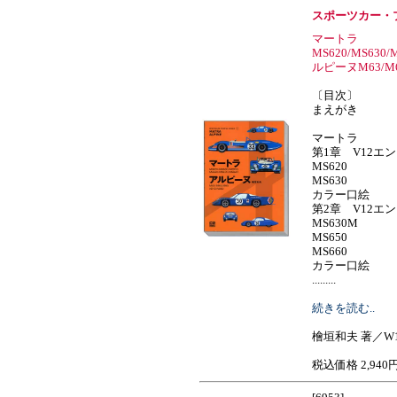
スポーツカー・
マートラ
MS620/MS630/
ルピーヌM63/M64
〔目次〕
まえがき
マートラ
第1章 V12エン
MS620
MS630
カラー口絵
第2章 V12エン
MS630M
MS650
MS660
カラー口絵
.........
続きを読む..
檜垣和夫 著／W18
税込価格 2,940