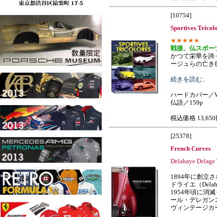
[10754]
Sportives Tricol
★★★★★
戦後、仏スポー
かつて栄華を誇
ージュらの亡き後およ
続きを読む..
ハードカバー／W
仏語／159p
税込価格 13,65
[25378]
French Curves
Delahaye Delage 
1894年に創立
ドライエ（Del
1954年頃に消
ール・デレガン
ヴィンテージカーの王様