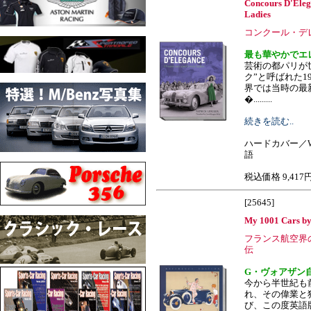
Concours D'Ele
Ladies
コンクール・デ
最も華やかでエ
芸術の都パリが
ク”と呼ばれた1
界では当時の最
�.........
続きを読む..
ハードカバー／W2
語
税込価格 9,417
[25645]
My 1001 Cars by
フランス航空界
伝
G・ヴォアザン
今から半世紀も前
れ、その偉業と
び、この度英語