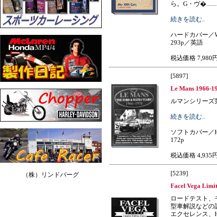
ら。G・ヴ�........
続きを読む..
ハードカバー／W
293p／英語
税込価格 7,980
[5897]
Le Mans 1966-19
ルマンシリーズ第4集
続きを読む..
ソフトカバー／H
172p
税込価格 4,935
[5239]
（株）リンドバーグ
Facel Vega Limi
ロードテスト、
型車解説などの
エクセレンス、H