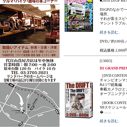
■2010 D1GP Rd
D1GPのなか
場所、
それが富士スピ
マシントラブル、ミス
続きを読む..
DVD／約100
税込価格 2,000
[13003]
D1 GRAND PRI
［DVD CONTE
チャンピオンマ
Rd.1?7総集編
車載カメラひと
オープニングク
［BOOK CONT
'09スケジュー
�.........
続きを読む..