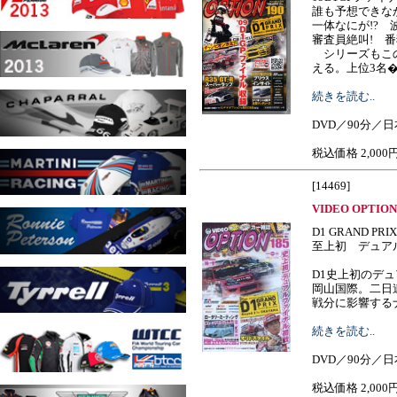
誰も予想できな
一体なにが!? 
審査員絶叫! 
シリーズもこの
える。上位3名�.....
続きを読む..
DVD／90分／
税込価格 2,000
[14469]
VIDEO OPTION 
D1 GRAND PRIX
至上初 デュア
D1史上初のデュ
岡山国際。二日
戦分に影響するナー
続きを読む..
DVD／90分／
税込価格 2,000