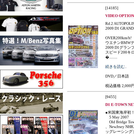
[14185]
VIDEO OPTION 
Rd.2 AUTOPOLI
2009 D1 GRAND
OVER200km/
ウエチンBMWデ
2009 D1グ
スピード200
�.........
続きを読む..
DVD／日本語
税込価格 2,000
[9455]
D1 E-TOWN N
●米国東海岸初！
5 May 2007
Old Bridge Tow
、NewJrsey
ッグレーシング