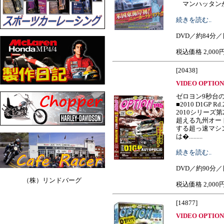
マンハッタンか....
続きを読む..
DVD／約84分
税込価格 2,000
[20438]
VIDEO OPTION 
ゼロヨン9秒台
■2010 D1GP Rd
2010シリーズ
超える九州オート
する超っ速マシ
は�.........
続きを読む..
DVD／約90分
（株）リンドバーグ
税込価格 2,000
[14877]
VIDEO OPTION 