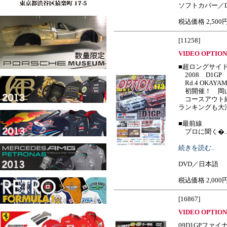
ソフトカバー／D
税込価格 2,500
[11258]
VIDEO OPTION 
■超ロングサイド
2008 D1GP
Rd.4 OKAYA
初開催！ 岡
コースアウト続
ランキングも大混
■最前線
プロに聞く�......
続きを読む..
DVD／日本語
税込価格 2,000
[16867]
VIDEO OPTION 
09D1GPファイ