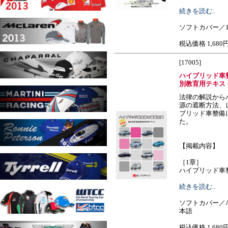
続きを読む..
ソフトカバー／1
税込価格 1,680
[17005]
ハイブリッド車
別教育用テキス
法律の解説から
源の遮断方法、
ブリッド車整備
た。
【掲載内容】
［1章］
ハイブリッド車整備で�
続きを読む..
ソフトカバー／A
本語
税込価格 1,680