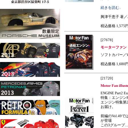
続きを読む..
興津千恵子 著／
税込価格 1,575
[27678]
モーターファン・
ソフトカバー／W
税込価格 1,680
[21720]
Motor Fan illust
ENGINE Part2 E
特集：エンジンPa
エンジン特集第
お届け。
前編のVol.4
が登場
この3グループ......