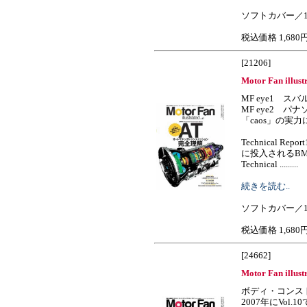
ソフトカバー／1
税込価格 1,680
[21206]
Motor Fan illust
MF eye1 ス
MF eye2 
「caos」の実力
Technical R
に投入されるB
Technical .........
続きを読む..
ソフトカバー／1
税込価格 1,680
[24662]
Motor Fan illust
ボディ・コンス
2007年にVol