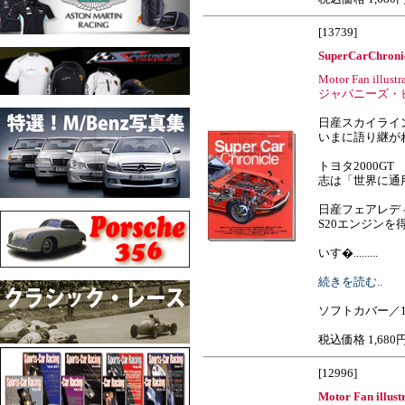
[13739]
SuperCarChronic
Motor Fan illu
ジャパニーズ・
日産スカイラインGT
いまに語り継がれ
トヨタ2000GT
志は「世界に通
日産フェアレディ
S20エンジンを
いす�.........
続きを読む..
ソフトカバー／1
税込価格 1,680
[12996]
Motor Fan illust