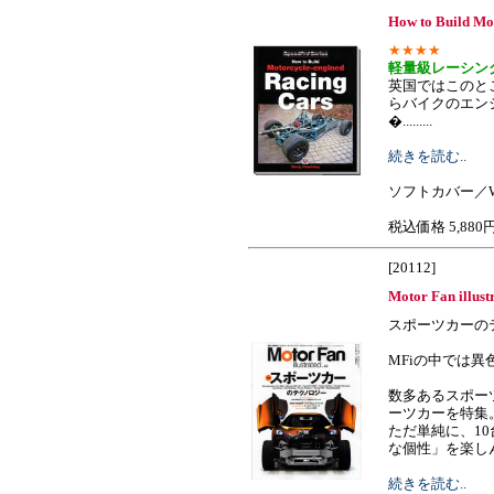
How to Build Mo
★★★★
軽量級レーシン
英国ではこのと
らバイクのエン
�.........
続きを読む..
ソフトカバー／W2
税込価格 5,880
[20112]
Motor Fan illust
スポーツカーの
MFiの中では異
数多あるスポー
ーツカーを特集
ただ単純に、1
な個性」を楽しんでく
続きを読む..