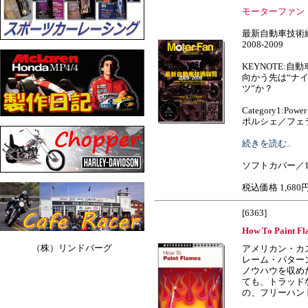
モーターファン
最新自動車技術
2008-2009
KEYNOTE:
向かう先は“ナイ
ツ”か？
Category1:Power
ポルシェ／フェラーリ
続きを読む..
ソフトカバー／1
税込価格 1,680
[6363]
How To Paint Fl
（株）リンドバーグ
アメリカン・カ
レーム・パター
ノウハウを収め
ても、トラッド
の、フリーハンドやトリ