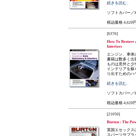
続きを読む..
ソフトカバー／H2
税込価格 4,620
[6376]
How To Restore 
Interiors
エンジン、車体
書籍は数多く出
ものは意外と少
インテリアを蘇
り出すためのハウ・トゥ
続きを読む..
ソフトカバー／H2
税込価格 4,620
[21050]
Burton : The Po
英国エセックス
スパーツサプラ