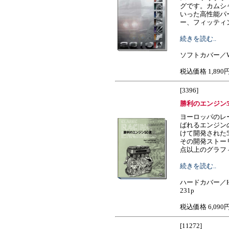
グです。カムシ
いった高性能パ
ー、フィッティング、ホ
続きを読む..
ソフトカバー／W2
税込価格 1,890
[3396]
勝利のエンジン5
ヨーロッパのレ
ばれるエンジンの
けて開発された
その開発ストー
点以上のグラフィック、
続きを読む..
ハードカバー／H
231p
税込価格 6,090
[11272]