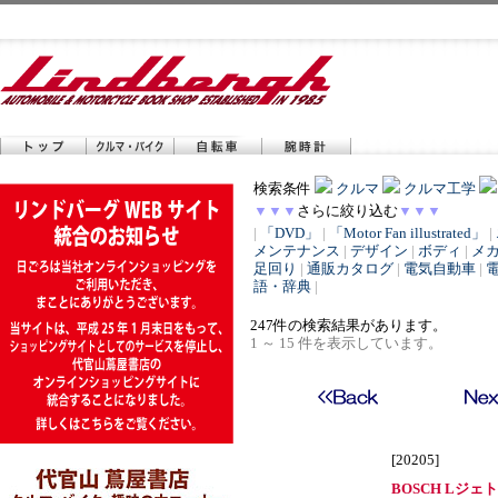
検索条件
クルマ
クルマ工学
▼▼▼
さらに絞り込む
▼▼▼
|
「DVD」
|
「Motor Fan illustrated」
|
メンテナンス
|
デザイン
|
ボディ
|
メ
足回り
|
通販カタログ
|
電気自動車
|
語・辞典
|
247件の検索結果があります。
1 ～ 15 件を表示しています。
[20205]
BOSCH Lジェ