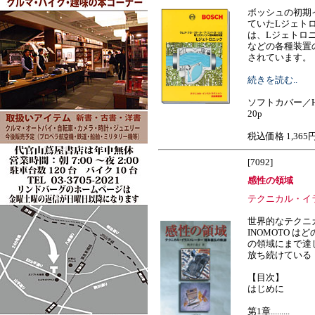
ボッシュの初期
ていたLジェト
は、Lジェトロ
などの各種装置
されています。
続きを読む..
ソフトカバー／H
20p
税込価格 1,365
[7092]
感性の領域
テクニカル・イ
世界的なテクニ
INOMOTO 
の領域にまで達
放ち続けている
【目次】
はじめに
第1章.........