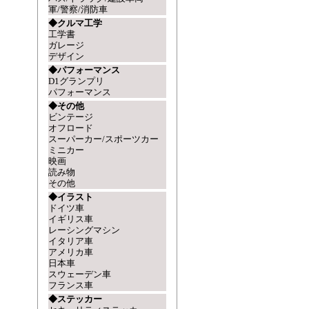
軍/警察/消防車
◆クルマ工学
工学書
ガレージ
デザイン
◆パフォーマンス
D1グランプリ
パフォーマンス
◆その他
ビンテージ
オフロード
スーパーカー/スポーツカー
ミニカー
映画
読み物
その他
◆イラスト
ドイツ車
イギリス車
レーシングマシン
イタリア車
アメリカ車
日本車
スウェーデン車
フランス車
◆ステッカー