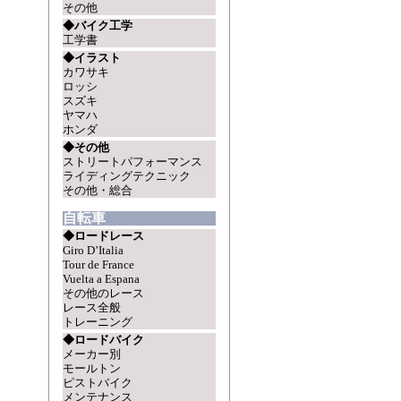
その他
◆バイク工学
工学書
◆イラスト
カワサキ
ロッシ
スズキ
ヤマハ
ホンダ
◆その他
ストリートパフォーマンス
ライディングテクニック
その他・総合
自転車
◆ロードレース
Giro D’Italia
Tour de France
Vuelta a Espana
その他のレース
レース全般
トレーニング
◆ロードバイク
メーカー別
モールトン
ピストバイク
メンテナンス