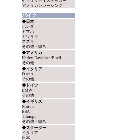
セキュリティステッカー
アメリカンレーシング
バイク
◆日本
ホンダ
ヤマハ
カワサキ
スズキ
その他・総合
◆アメリカ
Harley-Davidson/Buell
その他
◆イタリア
Ducati
その他
◆ドイツ
BMW
その他
◆イギリス
Norton
BSA
Triumph
その他・総合
◆スクーター
イタリア
日本