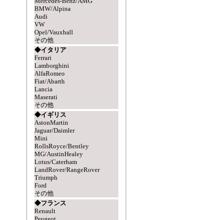
Mercedes-Benz/AMG
BMW/Alpina
Audi
VW
Opel/Vauxhall
その他
◆イタリア
Ferrari
Lamborghini
AlfaRomeo
Fiat/Abarth
Lancia
Maserati
その他
◆イギリス
AstonMartin
Jaguar/Daimler
Mini
RollsRoyce/Bentley
MG/AustinHealey
Lotus/Caterham
LandRover/RangeRover
Triumph
Ford
その他
◆フランス
Renault
Peugeot