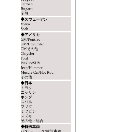
Citroen
Bugatti
全般
◆スウェーデン
Volvo
Saab
◆アメリカ
GM/Pontiac
GM/Chevrolet
GMその他
Chrysler
Ford
Pickup/SUV
Jeep/Hummer
Muscle Car/Hot Rod
その他
◆日本
トヨタ
ニッサン
ホンダ
スバル
マツダ
ミツビシ
スズキ
その他・総合
◆特殊車両
バス/トラック/建設車両