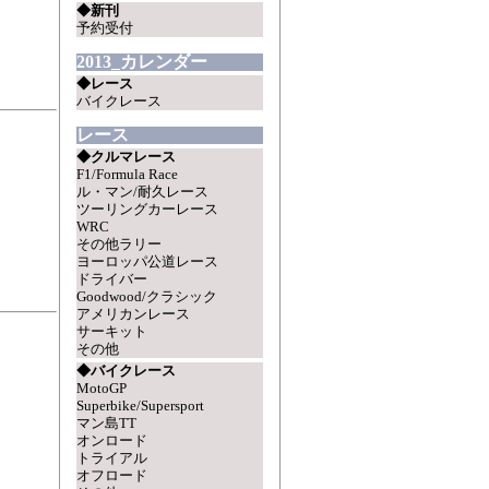
◆新刊
予約受付
2013_カレンダー
◆レース
バイクレース
レース
◆クルマレース
F1/Formula Race
ル・マン/耐久レース
ツーリングカーレース
WRC
その他ラリー
ヨーロッパ公道レース
ドライバー
Goodwood/クラシック
アメリカンレース
サーキット
その他
◆バイクレース
MotoGP
Superbike/Supersport
マン島TT
オンロード
トライアル
オフロード