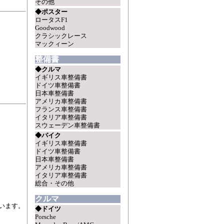
その他
◆ポスター
ロータスF1
Goodwood
クラシックレース
マックィーン
整備書
◆クルマ
イギリス車整備書
ドイツ車整備書
日本車整備書
アメリカ車整備書
フランス車整備書
イタリア車整備書
スウェーデン車整備書
◆バイク
イギリス車整備書
ドイツ車整備書
日本車整備書
アメリカ車整備書
イタリア車整備書
総合・その他
クルマ
います。
◆ドイツ
Porsche