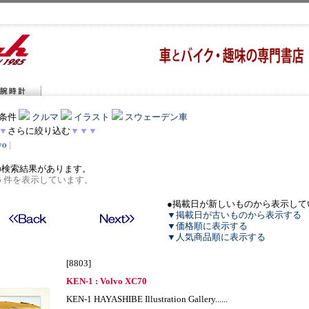
条件
クルマ
イラスト
スウェーデン車
▼
さらに絞り込む
▼▼▼
vo
|
の検索結果があります。
 5 件を表示しています。
●掲載日が新しいものから表示して
▼掲載日が古いものから表示する
▼価格順に表示する
▼人気商品順に表示する
[8803]
KEN-1 : Volvo XC70
KEN-1 HAYASHIBE Illustration Gallery......