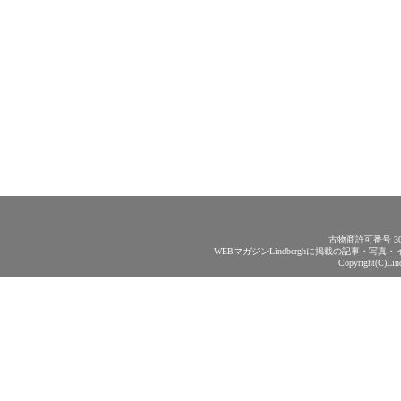
古物商許可番号 30
WEBマガジンLindberghに掲載の記事・
Copyright(C)Lin