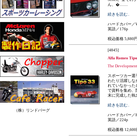
ん、�.........
続きを読む..
ハードカバー／W
英語／176p
税込価格 5,880
[4845]
Alfa Romeo Tip
The Development 
スポーツカー選手
わたり活躍しな
れていなかった
で資料を集め、
末に完成した執念の
続きを読む..
（株）リンドバーグ
ハードカバー／H
英語／224p
税込価格 12,60