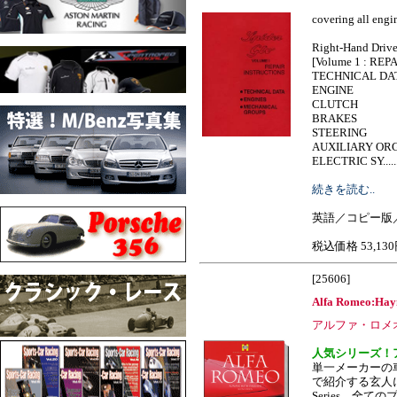
covering all engi
Right-Hand Drive
[Volume 1 : RE
TECHNICAL DA
ENGINE
CLUTCH
BRAKES
STEERING
AUXILIARY OR
ELECTRIC SY......
続きを読む..
英語／コピー版
税込価格 53,13
[25606]
Alfa Romeo:Hayn
アルファ・ロメ
人気シリーズ！
単一メーカーの
で紹介する玄人に人気の
Series。全