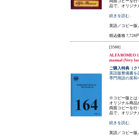
両面コピーを行
品で、オリジナルと
続きを読む..
英語／コピー版
税込価格 7,728
[3588]
ALFA ROMEO 164
manual (Very lar
ご購入特典（ク
英語版整備書を
専門用語の英和
※コピー版とは
オリジナル商品
両面コピーを行
品で、オリジナルと
続きを読む..
英語／コピー版