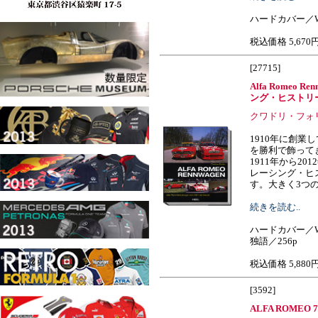
ハードカバー／W2
税込価格 5,670
[27715]
Alfa Romeo
ング・ヒストリ
クワドリ・フォ
1910年に創業
を勝利で飾って
1911年から2
レーシング・ヒ
す。大きく3つの項目
続きを読む..
ハードカバー／W
独語／256p
税込価格 5,880
[3592]
ALFA ROMEO 75 