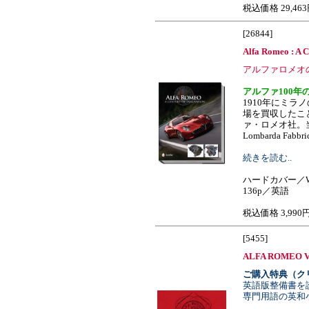
税込価格 29,46
[26844]
Alfa Romeo : A C
アルファロメオの
アルファ100年
1910年にミラ
場を買収したこ
ァ・ロメオ社。当初の
Lombarda Fabbrica.
続きを読む..
ハードカバー／W
136p／英語
税込価格 3,990
[5455]
ALFA ROMEO Vet
ご購入特典（ク
英語版整備書を
専門用語の英和