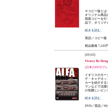
※コピー版とは
オリジナル商品
両面コピーを行
品で、オリジナルと
続きを読む..
英語／コピー版
税込価格 7,245
[20145]
Victory By Desi
(日本のDVDプ
イギリスのモー
デ・キャデネッ
カーを紹介する
マンなどで活躍
の気難しいビンテージ
続きを読む..
DVD／英語／60