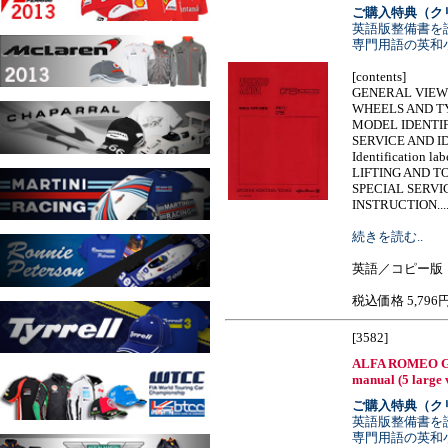
ご購入特典（ク
英語版整備書を
専門用語の英和
[contents]
GENERAL VIEW
WHEELS AND T
MODEL IDENTI
SERVICE AND I
Identification lab
LIFTING AND T
SPECIAL SERVI
INSTRUCTION......
続きを読む..
英語／コピー版
税込価格 5,796
[3582]
ALFA ROMEO GTV
manual (5 large 
ご購入特典（ク
英語版整備書を
専門用語の英和