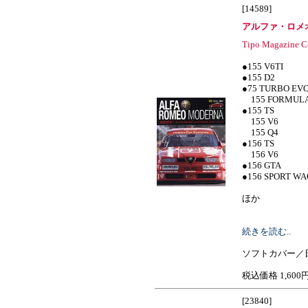
[14589]
アルファ・ロメ
Tipo Magazine Co
●155 V6TI
●155 D2
●75 TURBO EV
155 FORMUL
●155 TS
155 V6
155 Q4
●156 TS
156 V6
●156 GTA
●156 SPORT W
ほか
続きを読む..
ソフトカバー／
税込価格 1,600
[23840]