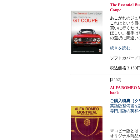
The Essential B
Coupe
あこがれのジュ
これはという目
買いに行くだけ
ほしい。相手は
の選択に間違いはない？
続きを読む..
ソフトカバー／H1
税込価格 3,150
[5452]
ALFA ROMEO Mon
book
ご購入特典（ク
英語版整備書を
専門用語の英和
※コピー版とは
オリジナル商品