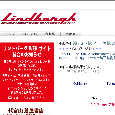
検索条件
クルマ
イタリア
A
▼▼▼
さらに絞り込む
▼▼▼
|
145/147
|
155/156
|
Alfasud/Alfetta
|
Gi
ルファ」
|
その他
|
メーカー純正整備
110件の検索結果があります。
16 ～ 30 件を表示しています。
[26683]
Alfa Romeo