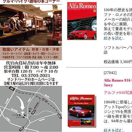
100年の歴史
ファ・ロメオの
メーカーの紹介
を中心に展開。
加えて量産モデ
の長い歴史を彩
続きを読む..
ソフトカバー／W2
語
税込価格 3,360
[27042]
Alfa Romeo 916 
Story
アルファ916写
1994年に登場
アットTipoの
ジンとV6を用
一線を画す新モ
は、94年から最終200
続きを読む..