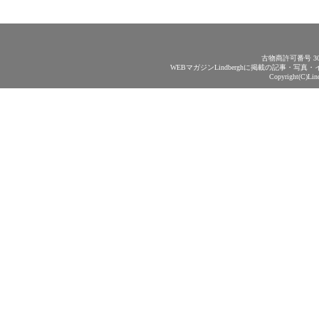
古物商許可番号 30
WEBマガジンLindberghに掲載の記事・
Copyright(C)Lin