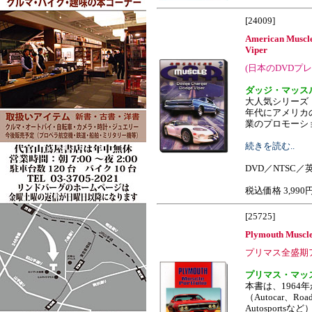
[24009]
American Muscl
Viper
(日本のDVDプ
ダッジ・マッス
大人気シリーズ
年代にアメリカ
業のプロモーション
続きを読む..
DVD／NTSC／
税込価格 3,990
[25725]
Plymouth Muscle
プリマス全盛期
プリマス・マッ
本書は、1964
（Autocar、Road 
Autosport