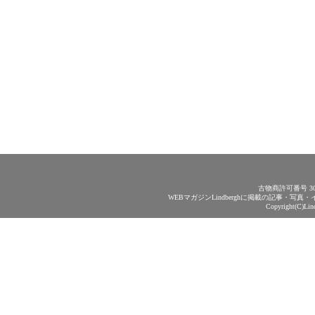
古物商許可番号 30
WEBマガジンLindberghに掲載の記事・
Copyright(C)Lin