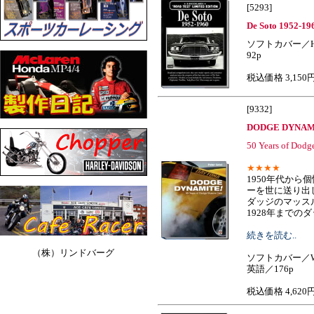
[5293]
De Soto 1952-196
ソフトカバー／H
92p
税込価格 3,150
[9332]
DODGE DYNAMI
50 Years of Dodg
★★★★
1950年代から
ーを世に送り出
ダッジのマッスル
1928年までのダッジ
続きを読む..
（株）リンドバーグ
ソフトカバー／W
英語／176p
税込価格 4,620