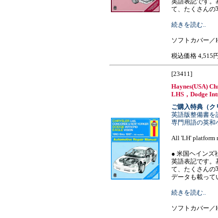
英語表記です。
て、たくさんの写真
続きを読む..
ソフトカバー／H
税込価格 4,515
[23411]
Haynes(USA) Ch
LHS，Dodge Intre
ご購入特典（ク
英語版整備書を
専門用語の英和
All 'LH' platform 
● 米国ヘイン
英語表記です。
て、たくさんの
データも載っているの
続きを読む..
ソフトカバー／H