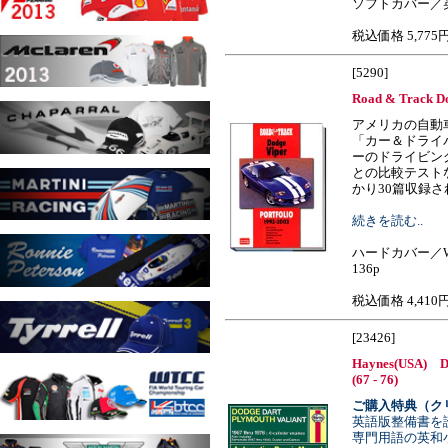
ソフトカバー／英
税込価格 5,775
[5290]
Road & Track Do
アメリカの自動
「カー＆ドライ
ーのドライビン
との比較テスト
かり30篇収録されてい
続きを読む..
ハードカバー／W
136p
税込価格 4,410
[23426]
Haynes(USA) Do
(67 - 76)
ご購入特典（ク
英語版整備書を
専門用語の英和