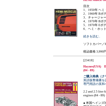
目次
1、1950年 ヘ
2、1960年 B
3、チャージャ
4、1970年 B
5、1970年 E
6、ヘミ・ホットロッ
続きを読む..
ソフトカバー／H2
税込価格 3,990
[23418]
Haynes(USA) Do
(84 - 89)
ご購入特典（ク
英語版整備書を
専門用語の英和
2.2 and 2.5 liter 
engines (84 - 89)
● 米国ヘイン