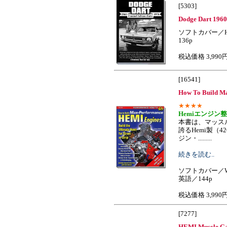
[5303]
Dodge Dart 1960
ソフトカバー／H
136p
税込価格 3,990
[16541]
How To Build M
★★★★
Hemiエンジン
本書は、マッス
誇るHemi製（4
ジン・.........
続きを読む..
ソフトカバー／W
英語／144p
税込価格 3,990
[7277]
HEMI Muscle Ga