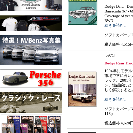
Dodge Dart、Dem
Barracuda (67 - 69
Coverage of years
RWD
続きを読む..
ソフトカバー／H
税込価格 4,515
[5971]
Dodge Ram Truck
1994年にモデ
市場で常に高い
ラック。2001
ン、性能的にど
しく解説すると共に、
続きを読む..
ソフトカバー／W
118p
税込価格 4,620