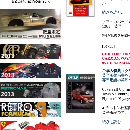
ル.........
続きを読む..
ソフトカバー／W
136p／英語
税込価格 2,940
[10733]
CHILTON CHR
CARAVAN/VOYA
95 REPAIR MA
ご購入特典（ク
英語版整備書を
専門用語の英和
Covers all U.S. a
Town & Country, 
Plymouth Voyage
● チルトン社整
英語表記です。ヘイ
続きを読む..