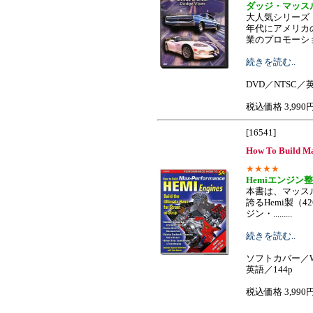
ダッジ・マッス
大人気シリーズ
年代にアメリカ
業のプロモーション
続きを読む..
DVD／NTSC／
税込価格 3,990
[16541]
How To Build M
★★★★
Hemiエンジン
本書は、マッス
誇るHemi製（4
ジン・.........
続きを読む..
ソフトカバー／W
英語／144p
税込価格 3,990