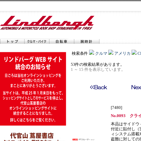
検索条件
クルマ
アメリカ
C
53件の検索結果があります。
1 ～ 15 件を表示しています。
[7480]
No.0093 ク
本品はサイドウ
付近に貼付し（
ィシステム搭載
盗難に対しての