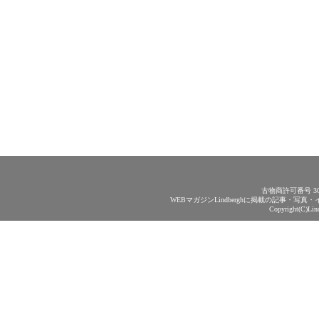
古物商許可番号 30
WEBマガジンLindberghに掲載の記事・
Copyright(C)Lin