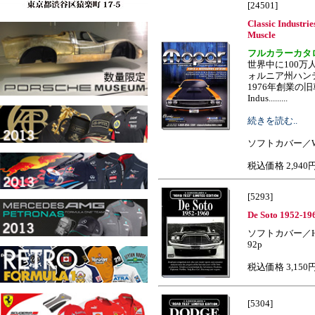
[24501]
Classic Industr
Muscle
フルカラーカタ
世界中に100
ォルニア州ハン
1976年創業の旧
Indus.........
続きを読む..
ソフトカバー／W2
税込価格 2,940
[5293]
De Soto 1952-196
ソフトカバー／H
92p
税込価格 3,150
[5304]