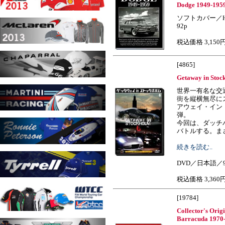
Dodge 1949-1959
ソフトカバー／H
92p
税込価格 3,150
[4865]
Getaway in Stoc
世界一有名な交通
街を縦横無尽に
アウェイ・イン
弾。
今回は、ダッチバ
バトルする。まさ....
続きを読む..
DVD／日本語／
税込価格 3,360
[19784]
Collector's Orig
Barracuda 1970