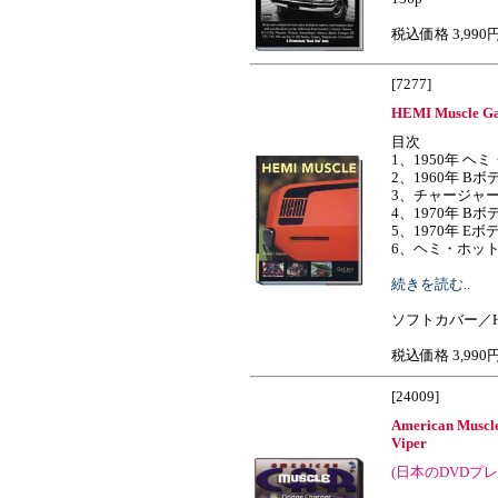
税込価格 3,990
[7277]
HEMI Muscle Ga
目次
1、1950年 ヘ
2、1960年 B
3、チャージャ
4、1970年 B
5、1970年 E
6、ヘミ・ホットロッ
続きを読む..
ソフトカバー／H2
税込価格 3,990
[24009]
American Muscl
Viper
(日本のDVDプ