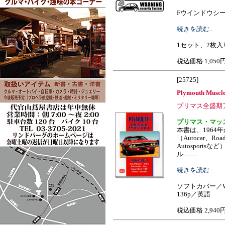
Fウインドウシールド下
続きを読む..
1セット、2枚
税込価格 1,050
[25725]
Plymouth Muscle
プリマス全盛期
プリマス・マッ
本書は、1964
（Autocar、Road 
Autosport
ル.........
続きを読む..
ソフトカバー／W
136p／英語
税込価格 2,940