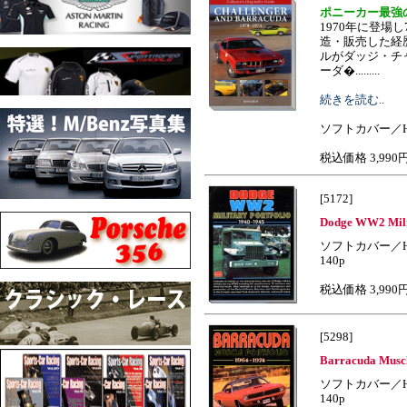
ポニーカー最強
1970年に登場
造・販売した経
ルがダッジ・チ
ーダ�.........
続きを読む..
ソフトカバー／H2
税込価格 3,990
[5172]
Dodge WW2 Milit
ソフトカバー／H
140p
税込価格 3,990
[5298]
Barracuda Muscl
ソフトカバー／H
140p