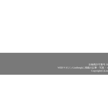
古物商許可番号 30
WEBマガジンLindberghに掲載の記事・
Copyright(C)Lin